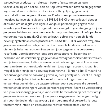
aanbod van producten en diensten beter af te stemmen op jouw
voorkeuren. Bij een bezoek aan de Applicatie worden bovendien gegevens
ingezameld voor statistische doeleinden. Dergelijke gegevens zijn
noodzakelijk om het gebruik van ons Platform te optimaliseren en een
hoogkwalitatieve dienst leveren. BEVEILIGING Click-en-collect.nl doet er
alles aan om de digitale veiligheid van jouw persoonlijke gegevens te
waarborgen. Om ervoor te zorgen dat onbevoegden geen toegang tot jouw
gegevens hebben en deze niet onrechtmatig worden gebruikt of openbaar
worden gemaakt, maakt Click-en-collect.nl gebruik van verschillende
beveiligingstechnieken en procedures. JOUW RECHTEN Wanneer wij jouw
gegevens verwerken heb je het recht om verschillende verzoeken in te
dienen. Je hebt het recht om inzage van jouw gegevens te verzoeken,
rectificatie, verwijderen van jouw persoonsgegevens, beperking en
bezwaar van de verwerking, gegevensoverdraagbaarheid en het intrekken
van je toestemming. Indien je een account hebt aangemaakt, kun je een
deel van deze rechten uitoefenen binnen jouw eigen account. Is dat niet
mogelijk, dan kun je een aanvraag indienen via i. Binnen één (1) maand na
het ontvangen van de aanvraag geven wij hier gevolg aan. Recht op inzage
en rectificatie Je hebt het recht om informatie te krijgen over de
verwerkingsdoeleinden, de categorieën persoonsgegevens die verwerkt
worden en de ontvangers van de persoonsgegevens. Recht op verwijdering
van jouw persoonsgegevens Je kan slechts beroep doen op het recht om je
gegevens te wissen wanneer: Jouw persoonsgegevens niet langer nodig
zijn voor de doeleinden waarvoor zij zijn verzameld of verwerkt; Je jouw
toestemming intrekt en geen andere rechtsgrond bestaat voor de