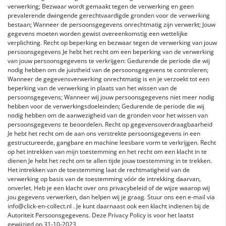
verwerking; Bezwaar wordt gemaakt tegen de verwerking en geen
prevalerende dwingende gerechtvaardigde gronden voor de verwerking
bestaan; Wanneer de persoonsgegevens onrechtmatig zijn verwerkt; Jouw
gegevens moeten worden gewist overeenkomstig een wettelijke
verplichting. Recht op beperking en bezwaar tegen de verwerking van jouw
persoonsgegevens Je hebt het recht om een beperking van de verwerking
van jouw persoonsgegevens te verkrijgen: Gedurende de periode die wij
nodig hebben om de juistheid van de persoonsgegevens te controleren;
Wanneer de gegevensverwerking onrechtmatig is en je verzoekt tot een
beperking van de verwerking in plaats van het wissen van de
persoonsgegevens; Wanneer wij jouw persoonsgegevens niet meer nodig
hebben voor de verwerkingsdoeleinden; Gedurende de periode die wij
nodig hebben om de aanwezigheid van de gronden voor het wissen van
persoonsgegevens te beoordelen. Recht op gegevensoverdraagbaarheid
Je hebt het recht om de aan ons verstrekte persoonsgegevens in een
gestructureerde, gangbare en machine leesbare vorm te verkrijgen. Recht
op het intrekken van mijn toestemming en het recht om een klacht in te
dienen Je hebt het recht om te allen tijde jouw toestemming in te trekken.
Het intrekken van de toestemming laat de rechtmatigheid van de
verwerking op basis van de toestemming vóór de intrekking daarvan,
onverlet. Heb je een klacht over ons privacybeleid of de wijze waarop wij
jou gegevens verwerken, dan helpen wij je graag. Stuur ons een e-mail via
info@click-en-collect.nl . Je kunt daarnaast ook een klacht indienen bij de
Autoriteit Persoonsgegevens. Deze Privacy Policy is voor het laatst
gewijzigd op 31-10-2023