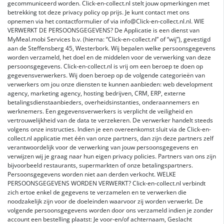
gecommuniceerd worden. Click-en-collect.nl stelt jouw opmerkingen met
betrekking tot deze privacy policy op prijs. Je kunt contact met ons
opnemen via het contactformulier of via info@Click-en-collect.nl.nl. WIE
VERWERKT DE PERSOONSGEGEVENS? De Applicatie is een dienst van
MyMeal.mobi Services b.v. (hierna: “Click-en-collect.nl” of “wij”), gevestigd
aan de Steffensberg 45, Westerbork. Wij bepalen welke persoonsgegevens
worden verzameld, het doel en de middelen voor de verwerking van deze
persoonsgegevens. Click-en-collect.nl is vrij om een beroep te doen op
gegevensverwerkers. Wij doen beroep op de volgende categorieën van
verwerkers om jou onze diensten te kunnen aanbieden: web development
agency, marketing agency, hosting bedrijven, CRM, ERP, externe
betalingsdienstaanbieders, overheidsinstanties, onderaannemers en
werknemers. Een gegevensverwerkers is verplicht de veiligheid en
vertrouwelijkheid van de data te verzekeren. De verwerker handelt steeds
volgens onze instructies. Indien je een overeenkomst sluit via de Click-en-
collect.nl applicatie met één van onze partners, dan zijn deze partners zelf
verantwoordelijk voor de verwerking van jouw persoonsgegevens en
verwijzen wij je graag naar hun eigen privacy policies. Partners van ons zijn
bijvoorbeeld restaurants, supermarkten of onze betalingspartners.
Persoonsgegevens worden niet aan derden verkocht. WELKE
PERSOONSGEGEVENS WORDEN VERWERKT? Click-en-collect.nl verbindt
zich ertoe enkel de gegevens te verzamelen en te verwerken die
noodzakelijk zijn voor de doeleinden waarvoor zij worden verwerkt. De
volgende persoonsgegevens worden door ons verzameld indien je zonder
account een bestelling plaatst: Je voor-en/of achternaam, Geslacht