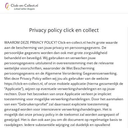
Privacy policy click en collect
WAAROM DEZE PRIVACY POLICY? Click-en-collect.nl hecht grote waarde
aan de bescherming van jouw privacy en persoonsgegevens. De
persoonlijke gegevens worden dan ook met grote zorgvuldigheid
behandeld en beveiligd. Wij gebruiken en verwerken jouw
persoonsgegevens uitsluitend in overeenstemming met de relevante
wettelijke voorschriften, waaronder de Wet Bescherming
persoonsgegevens en de Algemene Verordening Gegevensverwerking.
Met deze Privacy Policy willen wij jou als gebruiker van de website
https://click-en-collect.nl, of onze mobiele applicatie (hierna gezamenlijk de
“Applicatie”), wijzen op eventuele verwerkingshandelingen en op jouw
rechten. Door het bezoeken van onze Applicatie verleen je impliciet
toestemming voor mogelijke verwerkingshandelingen. Door het aanmaken
van een “Gebruikersprofiel” zal daarnaast expliciete toestemming
gevraagd worden voor intensievere verwerkingshandelingen. Het is
mogelijk dat onze privacy policy in de toekomst zal worden aangepast of
gewijzigd. Het is dan ook aan jou om dit document op regelmatige basis te
raadplegen. Iedere substantiële wijziging zal duidelijk en opvallend