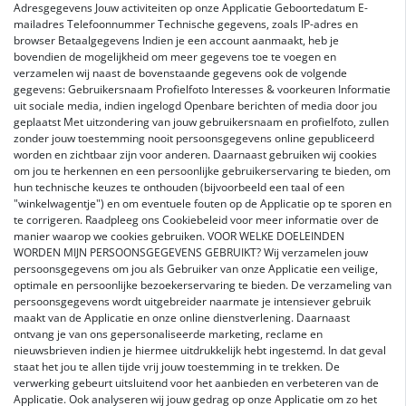
Adresgegevens Jouw activiteiten op onze Applicatie Geboortedatum E-
mailadres Telefoonnummer Technische gegevens, zoals IP-adres en
browser Betaalgegevens Indien je een account aanmaakt, heb je
bovendien de mogelijkheid om meer gegevens toe te voegen en
verzamelen wij naast de bovenstaande gegevens ook de volgende
gegevens: Gebruikersnaam Profielfoto Interesses & voorkeuren Informatie
uit sociale media, indien ingelogd Openbare berichten of media door jou
geplaatst Met uitzondering van jouw gebruikersnaam en profielfoto, zullen
zonder jouw toestemming nooit persoonsgegevens online gepubliceerd
worden en zichtbaar zijn voor anderen. Daarnaast gebruiken wij cookies
om jou te herkennen en een persoonlijke gebruikerservaring te bieden, om
hun technische keuzes te onthouden (bijvoorbeeld een taal of een
"winkelwagentje") en om eventuele fouten op de Applicatie op te sporen en
te corrigeren. Raadpleeg ons Cookiebeleid voor meer informatie over de
manier waarop we cookies gebruiken. VOOR WELKE DOELEINDEN
WORDEN MIJN PERSOONSGEGEVENS GEBRUIKT? Wij verzamelen jouw
persoonsgegevens om jou als Gebruiker van onze Applicatie een veilige,
optimale en persoonlijke bezoekerservaring te bieden. De verzameling van
persoonsgegevens wordt uitgebreider naarmate je intensiever gebruik
maakt van de Applicatie en onze online dienstverlening. Daarnaast
ontvang je van ons gepersonaliseerde marketing, reclame en
nieuwsbrieven indien je hiermee uitdrukkelijk hebt ingestemd. In dat geval
staat het jou te allen tijde vrij jouw toestemming in te trekken. De
verwerking gebeurt uitsluitend voor het aanbieden en verbeteren van de
Applicatie. Ook analyseren wij jouw gedrag op onze Applicatie om zo het